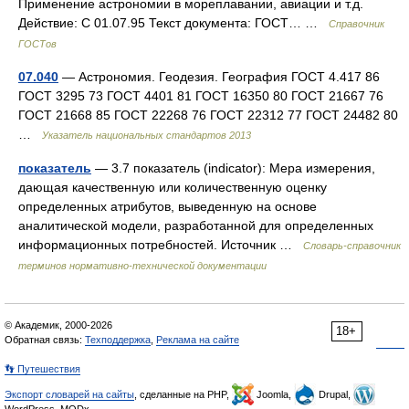
Применение астрономии в мореплавании, авиации и т.д.
Действие: С 01.07.95 Текст документа: ГОСТ… …
Справочник
ГОСТов
07.040
— Астрономия. Геодезия. География ГОСТ 4.417 86
ГОСТ 3295 73 ГОСТ 4401 81 ГОСТ 16350 80 ГОСТ 21667 76
ГОСТ 21668 85 ГОСТ 22268 76 ГОСТ 22312 77 ГОСТ 24482 80
…
Указатель национальных стандартов 2013
показатель
— 3.7 показатель (indicator): Мера измерения,
дающая качественную или количественную оценку
определенных атрибутов, выведенную на основе
аналитической модели, разработанной для определенных
информационных потребностей. Источник …
Словарь-справочник
терминов нормативно-технической документации
© Академик, 2000-2026
18+
Обратная связь:
Техподдержка
,
Реклама на сайте
👣 Путешествия
Экспорт словарей на сайты
, сделанные на PHP,
Joomla,
Drupal,